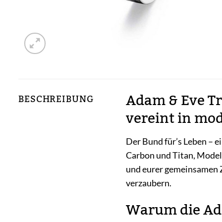
Adam & Eve Tr
BESCHREIBUNG
vereint in mo
Der Bund für’s Leben – ei
Carbon und Titan, Modell
und eurer gemeinsamen Z
verzaubern.
Warum die Ada