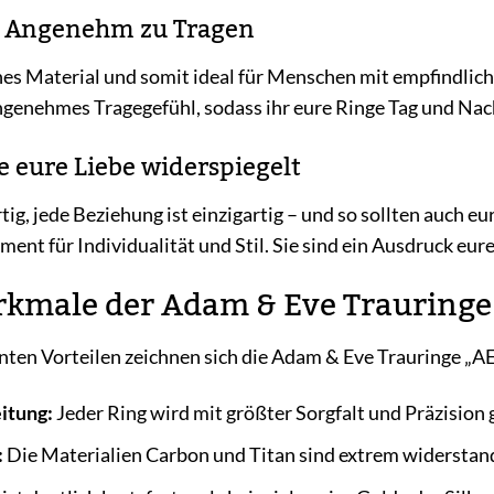
 Angenehm zu Tragen
enes Material und somit ideal für Menschen mit empfindlic
angenehmes Tragegefühl, sodass ihr eure Ringe Tag und Nach
ie eure Liebe widerspiegelt
tig, jede Beziehung ist einzigartig – und so sollten auch e
nt für Individualität und Stil. Sie sind ein Ausdruck eure
rkmale der Adam & Eve Trauring
nten Vorteilen zeichnen sich die Adam & Eve Trauringe 
itung:
Jeder Ring wird mit größter Sorgfalt und Präzision g
:
Die Materialien Carbon und Titan sind extrem widerstand