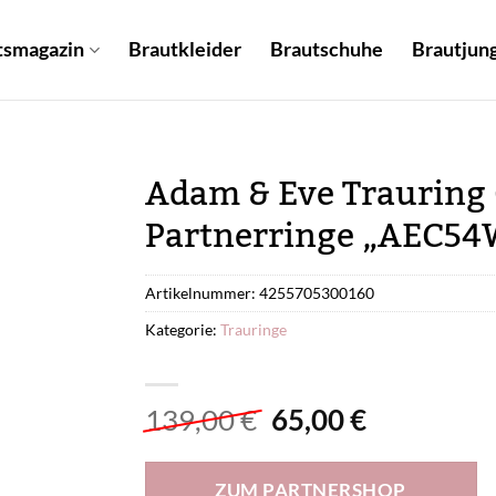
tsmagazin
Brautkleider
Brautschuhe
Brautjung
Adam & Eve Trauring 
Partnerringe „AEC54W
Artikelnummer:
4255705300160
Kategorie:
Trauringe
Ursprünglicher
Aktueller
139,00
€
65,00
€
Preis
Preis
war:
ist:
ZUM PARTNERSHOP