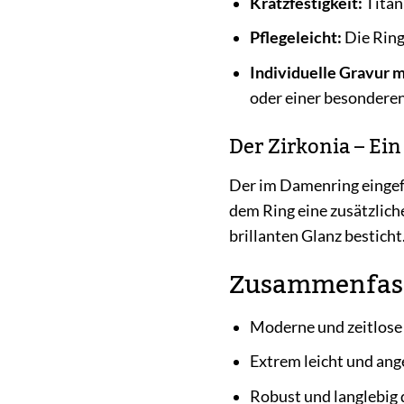
Kratzfestigkeit:
Titan 
Pflegeleicht:
Die Ringe
Individuelle Gravur m
oder einer besonderen
Der Zirkonia – Ein
Der im Damenring eingefas
dem Ring eine zusätzliche
brillanten Glanz besticht
Zusammenfass
Moderne und zeitlose
Extrem leicht und an
Robust und langlebig 