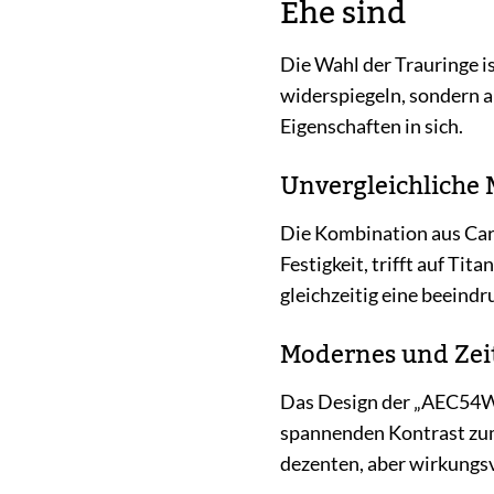
Ehe sind
Die Wahl der Trauringe is
widerspiegeln, sondern a
Eigenschaften in sich.
Unvergleichliche
Die Kombination aus Carb
Festigkeit, trifft auf Ti
gleichzeitig eine beeind
Modernes und Zeit
Das Design der „AEC54W“ 
spannenden Kontrast zum 
dezenten, aber wirkungsv