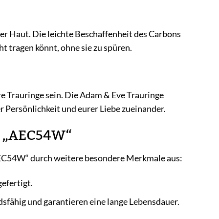
her Haut. Die leichte Beschaffenheit des Carbons
t tragen könnt, ohne sie zu spüren.
ure Trauringe sein. Die Adam & Eve Trauringe
r Persönlichkeit und eurer Liebe zueinander.
e „AEC54W“
„AEC54W“ durch weitere besondere Merkmale aus:
efertigt.
sfähig und garantieren eine lange Lebensdauer.