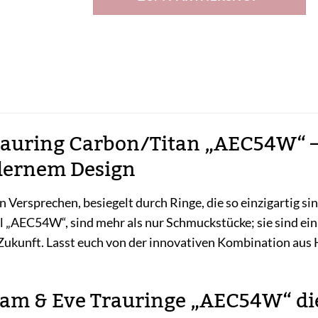
139,00 €
65,00 €.
auring Carbon/Titan „AEC54W“ –
dernem Design
n Versprechen, besiegelt durch Ringe, die so einzigartig si
 „AEC54W“, sind mehr als nur Schmuckstücke; sie sind ein
ukunft. Lasst euch von der innovativen Kombination aus H
m & Eve Trauringe „AEC54W“ die 