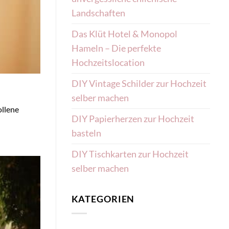
Landschaften
Das Klüt Hotel & Monopol
Hameln – Die perfekte
Hochzeitslocation
DIY Vintage Schilder zur Hochzeit
selber machen
ollene
DIY Papierherzen zur Hochzeit
basteln
DIY Tischkarten zur Hochzeit
selber machen
KATEGORIEN