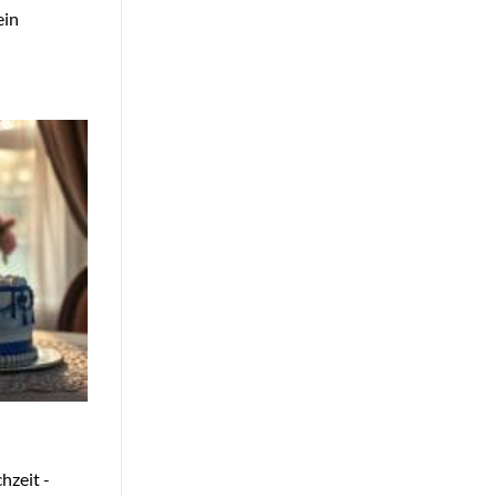
ein
hzeit -