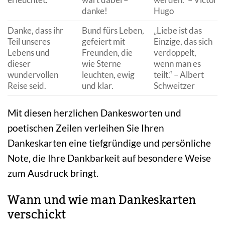
danke!
Hugo
Danke, dass ihr
Bund fürs Leben,
„Liebe ist das
Teil unseres
gefeiert mit
Einzige, das sich
Lebens und
Freunden, die
verdoppelt,
dieser
wie Sterne
wenn man es
wundervollen
leuchten, ewig
teilt.“ – Albert
Reise seid.
und klar.
Schweitzer
Mit diesen herzlichen Dankesworten und
poetischen Zeilen verleihen Sie Ihren
Dankeskarten eine tiefgründige und persönliche
Note, die Ihre Dankbarkeit auf besondere Weise
zum Ausdruck bringt.
Wann und wie man Dankeskarten
verschickt