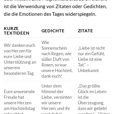
ist die Verwendung von Zitaten oder Gedichten,
die die Emotionen des Tages widerspiegeln.
KURZE
GEDICHTE
ZITATE
TEXTIDEEN
Wie
Wir danken euch
Sonnenschein
„Liebe ist nicht
von Herzen für
nach Regen, wie
nur ein Gefühl,
eure Liebe und
süßer Duft von
Liebe ist eine
Unterstützung an
Rosen, so war
Tat.“ –
unserem
unsere Hochzeit,
Unbekannt
besonderen Tag.
dank euch!
Unter dem
„Das größte
Eure anwesende
Himmel der
Glück im Leben
Freude hat
Liebe, vereinten
ist die
unsere Herzen
wir unsere
Überzeugung,
am Hochzeitstag
Herzen, und ihr
dass wir geliebt
erleuchtet.
wart dabei –
werden.“ – Victor