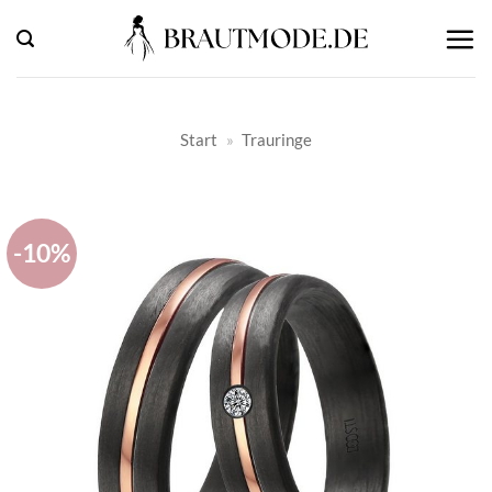
Zum
Inhalt
springen
Start
»
Trauringe
-10%