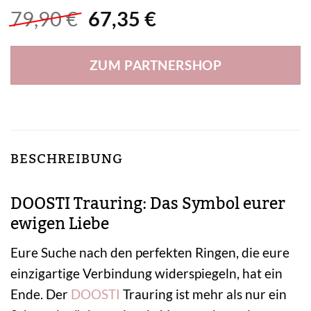
Ursprünglicher
Aktueller
79,90
€
67,35
€
Preis
Preis
war:
ist:
ZUM PARTNERSHOP
79,90 €
67,35 €.
BESCHREIBUNG
DOOSTI Trauring: Das Symbol eurer
ewigen Liebe
Eure Suche nach den perfekten Ringen, die eure
einzigartige Verbindung widerspiegeln, hat ein
Ende. Der
DOOSTI
Trauring ist mehr als nur ein