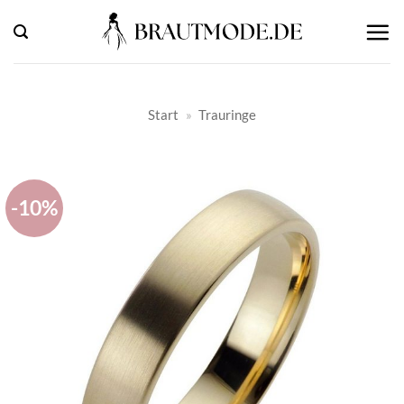
Zum
Inhalt
springen
Start
»
Trauringe
-10%