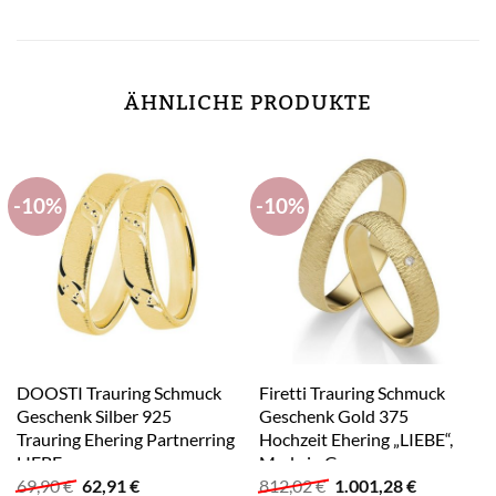
ÄHNLICHE PRODUKTE
-10%
-10%
DOOSTI Trauring Schmuck
Firetti Trauring Schmuck
Geschenk Silber 925
Geschenk Gold 375
Trauring Ehering Partnerring
Hochzeit Ehering „LIEBE“,
LIEBE
Made in Germany,
Ursprünglicher
Aktueller
Ursprünglicher
Aktueller
69,90
€
62,91
€
812,02
€
1.001,28
€
wahlweise mit oder ohne