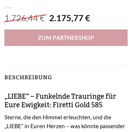
Ursprünglicher
Aktueller
1.726,44
€
2.175,77
€
Preis
Preis
war:
ist:
ZUM PARTNERSHOP
1.726,44 €
2.175,77 €
BESCHREIBUNG
„LIEBE“ – Funkelnde Trauringe für
Eure Ewigkeit: Firetti Gold 585
Sterne, die den Himmel erleuchten, und die
„LIEBE“ in Euren Herzen – was könnte passender