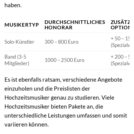
haben.
DURCHSCHNITTLICHES
ZUSÄTZL
MUSIKERTYP
HONORAR
OPTION
+ 50 – 150
Solo-Künstler
300 – 800 Euro
(Spezialw
Band (3-5
+ 200 – 5
1000 – 2500 Euro
Mitglieder)
(Spezialw
Es ist ebenfalls ratsam, verschiedene Angebote
einzuholen und die Preislisten der
Hochzeitsmusiker genau zu studieren. Viele
Hochzeitsmusiker bieten Pakete an, die
unterschiedliche Leistungen umfassen und somit
variieren können.