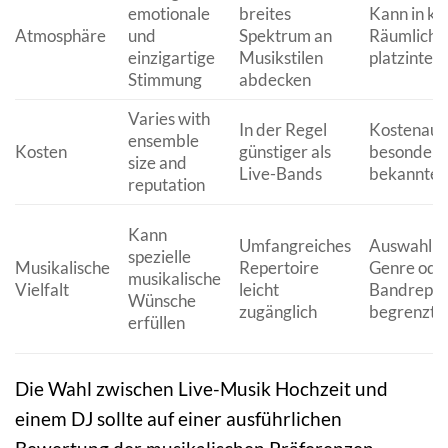
emotionale
breites
Kann in kl
Atmosphäre
und
Spektrum an
Räumlichk
einzigartige
Musikstilen
platzintens
Stimmung
abdecken
Varies with
In der Regel
Kostenauf
ensemble
Kosten
günstiger als
besonders 
size and
Live-Bands
bekannten
reputation
Kann
Umfangreiches
Auswahl of
spezielle
Musikalische
Repertoire
Genre ode
musikalische
Vielfalt
leicht
Bandreper
Wünsche
zugänglich
begrenzt
erfüllen
Die Wahl zwischen Live-Musik Hochzeit und
einem DJ sollte auf einer ausführlichen