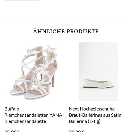
ÄHNLICHE PRODUKTE
Buffalo
Next Hochzeitsschuhe
Riemchensandaletten YANA
Braut-Ballerinas aus Satin
Riemchensandalette
Ballerina (1-tlg)
95,96
€
30,00
€