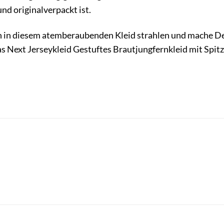
nd originalverpackt ist.
n in diesem atemberaubenden Kleid strahlen und mache De
das Next Jerseykleid Gestuftes Brautjungfernkleid mit Spit