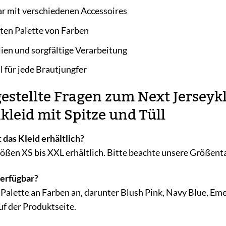
ar mit verschiedenen Accessoires
eiten Palette von Farben
en und sorgfältige Verarbeitung
 für jede Brautjungfer
estellte Fragen zum Next Jerseykl
leid mit Spitze und Tüll
 das Kleid erhältlich?
rößen XS bis XXL erhältlich. Bitte beachte unsere Größenta
erfügbar?
e Palette an Farben an, darunter Blush Pink, Navy Blue, E
uf der Produktseite.