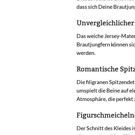
dass sich Deine Brautju
Unvergleichliche
Das weiche Jersey-Materi
Brautjungfern können si
werden.
Romantische Spitz
Die filigranen Spitzende
umspielt die Beine auf e
Atmosphäre, die perfekt 
Figurschmeicheln
Der Schnitt des Kleides i