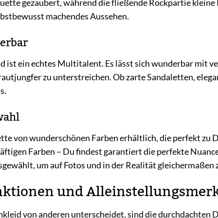
ette gezaubert, während die fließende Rockpartie kleine 
elbstbewusst machendes Aussehen.
ierbar
d ist ein echtes Multitalent. Es lässt sich wunderbar mit
Brautjungfer zu unterstreichen. Ob zarte Sandaletten, ele
s.
wahl
alette von wunderschönen Farben erhältlich, die perfekt z
kräftigen Farben – Du findest garantiert die perfekte Nuan
sgewählt, um auf Fotos und in der Realität gleichermaßen z
ktionen und Alleinstellungsmer
kleid von anderen unterscheidet, sind die durchdachten D