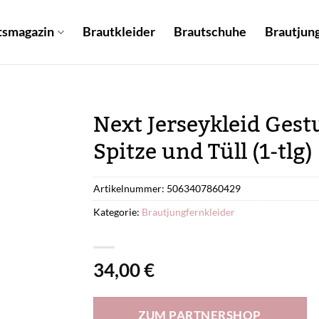
tsmagazin
Brautkleider
Brautschuhe
Brautjung
Next Jerseykleid Gest
Spitze und Tüll (1-tlg)
Artikelnummer:
5063407860429
Kategorie:
Brautjungfernkleider
34,00
€
ZUM PARTNERSHOP