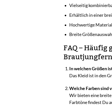
Vielseitig kombinierb
Erhältlich in einer br
Hochwertige Materiali
Breite Größenauswahl
FAQ – Häufig g
Brautjungfernk
In welchen Größen ist
Das Kleid ist in den G
Welche Farben sind v
Wir bieten eine breit
Farbtöne findest Du a