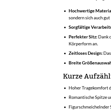
Hochwertige Materia
sondern sich auch gut 
Sorgfältige Verarbeit
Perfekter Sitz:
Dank de
Körperform an.
Zeitloses Design:
Das 
Breite Größenauswah
Kurze Aufzähl
Hoher Tragekomfort d
Romantische Spitze un
Figurschmeichelnder S