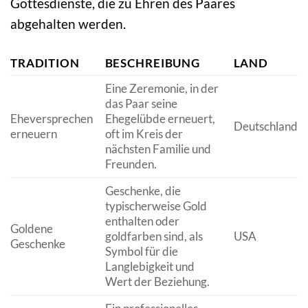
Gottesdienste, die zu Ehren des Paares
abgehalten werden.
TRADITION
BESCHREIBUNG
LAND
Eine Zeremonie, in der
das Paar seine
Eheversprechen
Ehegelübde erneuert,
Deutschland
erneuern
oft im Kreis der
nächsten Familie und
Freunden.
Geschenke, die
typischerweise Gold
enthalten oder
Goldene
goldfarben sind, als
USA
Geschenke
Symbol für die
Langlebigkeit und
Wert der Beziehung.