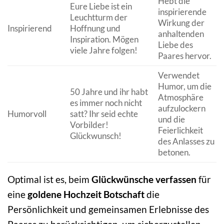
Hebt die
Eure Liebe ist ein
inspirierende
Leuchtturm der
Wirkung der
Inspirierend
Hoffnung und
anhaltenden
Inspiration. Mögen
Liebe des
viele Jahre folgen!
Paares hervor.
Verwendet
Humor, um die
50 Jahre und ihr habt
Atmosphäre
es immer noch nicht
aufzulockern
Humorvoll
satt? Ihr seid echte
und die
Vorbilder!
Feierlichkeit
Glückwunsch!
des Anlasses zu
betonen.
Optimal ist es, beim
Glückwünsche verfassen
für
eine
goldene Hochzeit Botschaft
die
Persönlichkeit und gemeinsamen Erlebnisse des