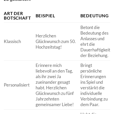
ART DER
BEISPIEL
BEDEUTUNG
BOTSCHAFT
Betont die
Bedeutung des
Herzlichen
Anlasses und
Klassisch
Glückwunsch zum 50.
ehrt die
Hochzeitstag!
Dauerhaftigkeit
der Beziehung.
Erinnere mich
Bringt
liebevoll an den Tag,
persönliche
als ihr zwei Ja
Erinnerungen
zueinander gesagt
ins Spiel und
Personalisiert
habt. Herzlichen
verstärkt die
Glückwunsch zu fünf
individuelle
Jahrzehnten
Verbindung zu
gemeinsamer Liebe!
dem Paar.