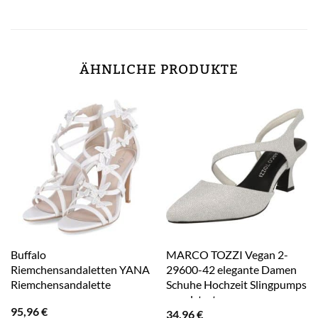
ÄHNLICHE PRODUKTE
Buffalo
MARCO TOZZI Vegan 2-
Riemchensandaletten YANA
29600-42 elegante Damen
Riemchensandalette
Schuhe Hochzeit Slingpumps
gepolstert
95,96
€
34,96
€