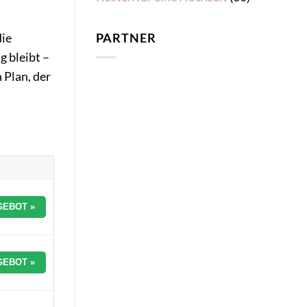
die
PARTNER
ng bleibt –
 Plan, der
GEBOT »
GEBOT »