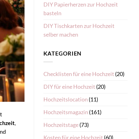
DIY Papierherzen zur Hochzeit
basteln
DIY Tischkarten zur Hochzeit
selber machen
KATEGORIEN
Checklisten für eine Hochzeit
(20)
DIY für eine Hochzeit
(20)
Hochzeitslocation
(11)
Hochzeitsmagazin
(161)
t
chzeit
,
Hochzeitstage
(73)
ind
Kosten für eine Hochzeit
(60)