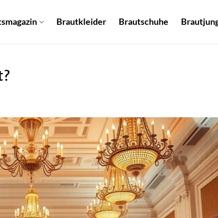
tsmagazin
Brautkleider
Brautschuhe
Brautjung
t?