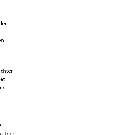
ler
en.
achter
get
und
e
kgelder