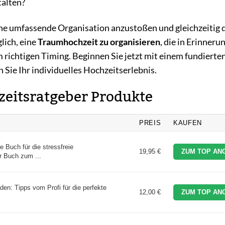
talten?
ine umfassende Organisation anzustoßen und gleichzeitig 
lich, eine
Traumhochzeit zu organisieren
, die in Erinneru
ichtigen Timing. Beginnen Sie jetzt mit einem fundierten
n Sie Ihr individuelles Hochzeitserlebnis.
hzeitsratgeber Produkte
PREIS
KAUFEN
e Buch für die stressfreie
19,95 €
ZUM TOP AN
r Buch zum ...
den: Tipps vom Profi für die perfekte
12,00 €
ZUM TOP AN