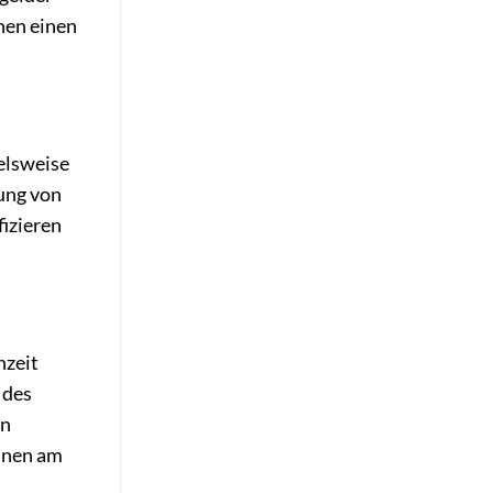
nen einen
elsweise
ung von
fizieren
hzeit
 des
en
Ihnen am