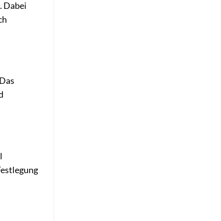
. Dabei
ch
 Das
d
l
Festlegung