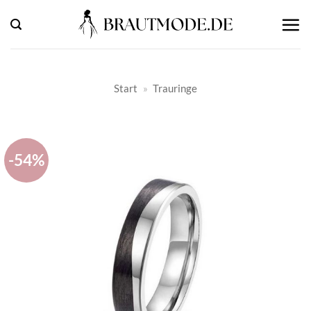
Zum
Inhalt
springen
Start
»
Trauringe
-54%