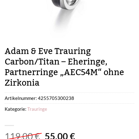
Adam & Eve Trauring
Carbon/Titan – Eheringe,
Partnerringe „AEC54M“ ohne
Zirkonia
Artikelnummer:
4255705300238
Kategorie:
Trauringe
Ursprünglicher
Aktueller
119,00
€
55,00
€