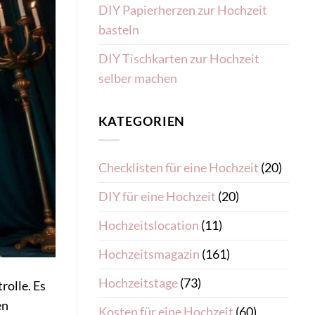
DIY Papierherzen zur Hochzeit
basteln
DIY Tischkarten zur Hochzeit
selber machen
KATEGORIEN
Checklisten für eine Hochzeit
(20)
DIY für eine Hochzeit
(20)
Hochzeitslocation
(11)
Hochzeitsmagazin
(161)
Hochzeitstage
(73)
rolle. Es
en
Kosten für eine Hochzeit
(60)