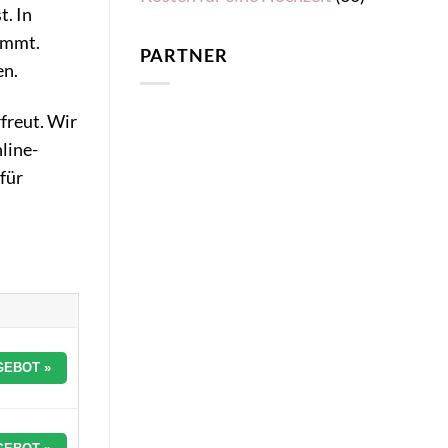
. In
immt.
PARTNER
en.
rfreut. Wir
line-
für
GEBOT »