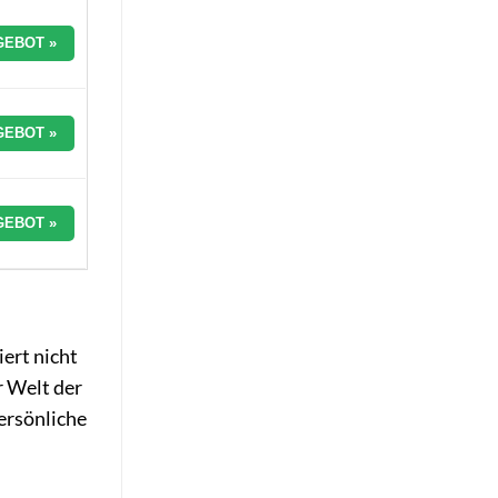
GEBOT »
GEBOT »
GEBOT »
iert nicht
r Welt der
ersönliche