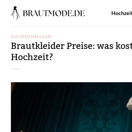
Zum
Inhalt
Hochzei
springen
HOCHZEITSMAGAZIN
Brautkleider Preise: was kos
Hochzeit?