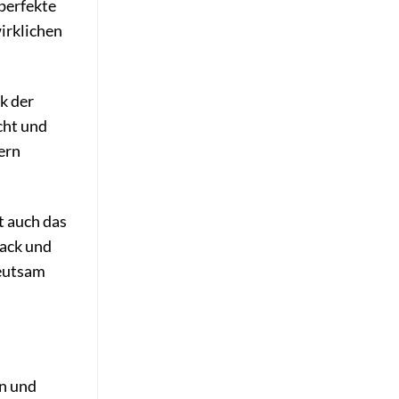
 perfekte
irklichen
k der
cht und
dern
t auch das
mack und
deutsam
en und