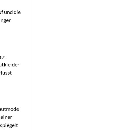
f und die
ungen
ige
utkleider
flusst
rautmode
 einer
rspiegelt