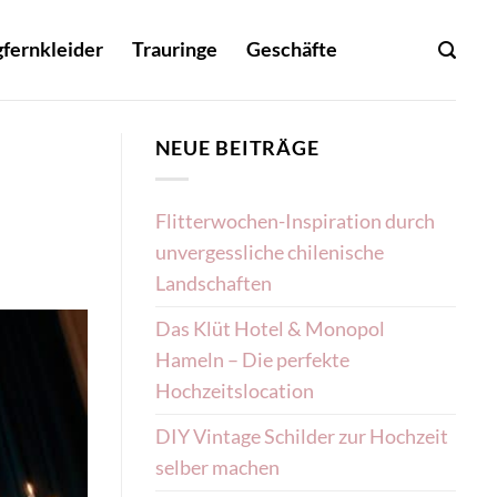
fernkleider
Trauringe
Geschäfte
NEUE BEITRÄGE
Flitterwochen-Inspiration durch
unvergessliche chilenische
Landschaften
Das Klüt Hotel & Monopol
Hameln – Die perfekte
Hochzeitslocation
DIY Vintage Schilder zur Hochzeit
selber machen