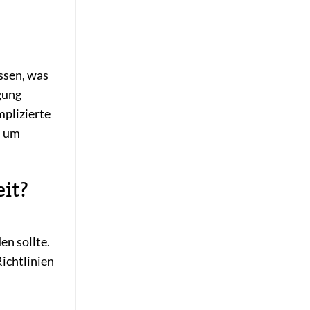
ssen, was
igung
mplizierte
, um
eit?
en sollte.
ichtlinien