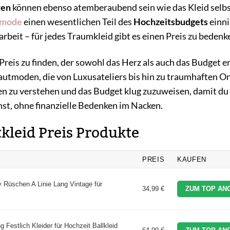
ten
können ebenso atemberaubend sein wie das Kleid selbst
tmode
einen wesentlichen Teil des
Hochzeitsbudgets
einn
beit – für jedes Traumkleid gibt es einen Preis zu bedenk
m Preis zu finden, der sowohl das Herz als auch das Budget e
autmoden, die von Luxusateliers bis hin zu traumhaften On
ten zu verstehen und das Budget klug zuzuweisen, damit du 
nst, ohne finanzielle Bedenken im Nacken.
tkleid Preis Produkte
PREIS
KAUFEN
y Rüschen A Linie Lang Vintage für
34,99 €
ZUM TOP AN
stlich Kleider für Hochzeit Ballkleid