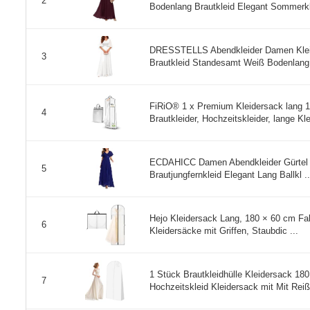
2
Bodenlang Brautkleid Elegant Sommerkle
DRESSTELLS Abendkleider Damen Kleid 
3
Brautkleid Standesamt Weiß Bodenlang
FiRiO® 1 x Premium Kleidersack lang 18
4
Brautkleider, Hochzeitskleider, lange Klei
ECDAHICC Damen Abendkleider Gürtel V-
5
Brautjungfernkleid Elegant Lang Ballkl ..
Hejo Kleidersack Lang, 180 × 60 cm Fal
6
Kleidersäcke mit Griffen, Staubdic ...
1 Stück Brautkleidhülle Kleidersack 18
7
Hochzeitskleid Kleidersack mit Mit Reiß