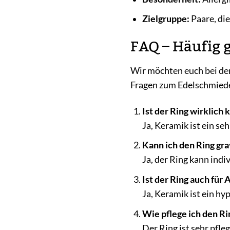
Zielgruppe:
Paare, di
FAQ – Häufig 
Wir möchten euch bei der
Fragen zum Edelschmied
Ist der Ring wirklich 
Ja, Keramik ist ein s
Kann ich den Ring gra
Ja, der Ring kann indi
Ist der Ring auch für 
Ja, Keramik ist ein h
Wie pflege ich den Rin
Der Ring ist sehr pfl