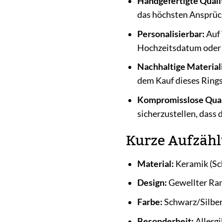
Handgefertigte Quali
das höchsten Ansprüc
Personalisierbar:
Auf 
Hochzeitsdatum oder e
Nachhaltige Material
dem Kauf dieses Rings 
Kompromisslose Qual
sicherzustellen, dass d
Kurze Aufzähl
Material:
Keramik (Sch
Design:
Gewellter Ra
Farbe:
Schwarz/Silbe
Besonderheit:
Allergi