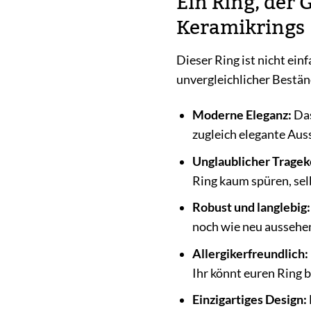
Ein Ring, der 
Keramikrings
Dieser Ring ist nicht ein
unvergleichlicher Bestän
Moderne Eleganz:
Das
zugleich elegante Auss
Unglaublicher Tragek
Ring kaum spüren, selb
Robust und langlebig:
noch wie neu aussehen
Allergikerfreundlich:
Ihr könnt euren Ring 
Einzigartiges Design: