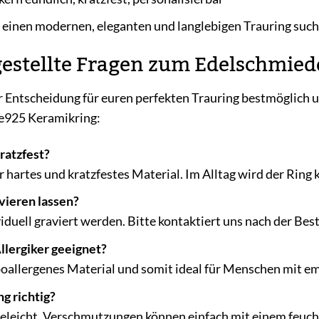
e einen modernen, eleganten und langlebigen Trauring suc
gestellte Fragen zum Edelschmie
 Entscheidung für euren perfekten Trauring bestmöglich u
e925 Keramikring:
kratzfest?
ehr hartes und kratzfestes Material. Im Alltag wird der Ri
vieren lassen?
viduell graviert werden. Bitte kontaktiert uns nach der B
Allergiker geeignet?
ypoallergenes Material und somit ideal für Menschen mit em
g richtig?
egeleicht. Verschmutzungen können einfach mit einem feuc