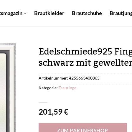
tsmagazin
Brautkleider
Brautschuhe
Brautjung
Edelschmiede925 Fin
schwarz mit gewellte
Artikelnummer:
4255663400865
Kategorie:
Trauringe
201,59
€
ZUM PARTNERSHOP