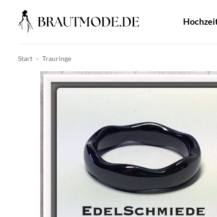
Zum
Inhalt
Hochzei
springen
Start
»
Trauringe