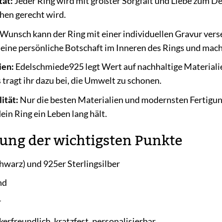
tät:
Jeder Ring wird mit größter Sorgfalt und Liebe zum Det
hen gerecht wird.
Wunsch kann der Ring mit einer individuellen Gravur ver
ine persönliche Botschaft im Inneren des Rings und mach
ien:
Edelschmiede925 legt Wert auf nachhaltige Material
tragt ihr dazu bei, die Umwelt zu schonen.
ität:
Nur die besten Materialien und modernsten Fertigu
ein Ring ein Leben lang hält.
ung der wichtigsten Punkte
warz) und 925er Sterlingsilber
nd
r
kerfreundlich, kratzfest, personalisierbar