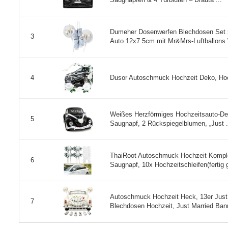
Dumeher Dosenwerfen Blechdosen Set 
3
Auto 12x7.5cm mit Mr&Mrs-Luftballons W
Dusor Autoschmuck Hochzeit Deko, Hoc
4
Weißes Herzförmiges Hochzeitsauto-Dek
5
Saugnapf, 2 Rückspiegelblumen, „Just .
ThaiRoot Autoschmuck Hochzeit Komple
6
Saugnapf, 10x Hochzeitschleifen(fertig 
Autoschmuck Hochzeit Heck, 13er Just 
7
Blechdosen Hochzeit, Just Married Bann