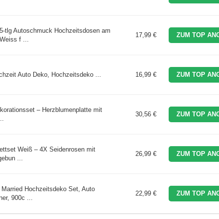
5-tlg Autoschmuck Hochzeitsdosen am
17,99 €
ZUM TOP AN
eiss f ...
hzeit Auto Deko, Hochzeitsdeko ...
16,99 €
ZUM TOP AN
orationsset – Herzblumenplatte mit
30,56 €
ZUM TOP AN
..
ttset Weiß – 4X Seidenrosen mit
26,99 €
ZUM TOP AN
gebun ...
Married Hochzeitsdeko Set, Auto
22,99 €
ZUM TOP AN
er, 900c ...