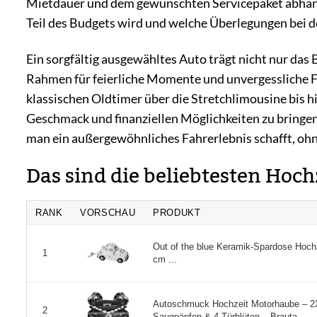
Mietdauer und dem gewünschten Servicepaket abhängt
Teil des Budgets wird und welche Überlegungen bei de
Ein sorgfältig ausgewähltes Auto trägt nicht nur das
Rahmen für feierliche Momente und unvergessliche Fot
klassischen Oldtimer über die Stretchlimousine bis 
Geschmack und finanziellen Möglichkeiten zu bringen.
man ein außergewöhnliches Fahrerlebnis schafft, ohn
Das sind die beliebtesten Hoc
RANK
VORSCHAU
PRODUKT
Out of the blue Keramik-Spardose Hochz
1
cm ...
Autoschmuck Hochzeit Motorhaube – 2
2
Saugnäpfen & 4 Türblüten – Brauta ...