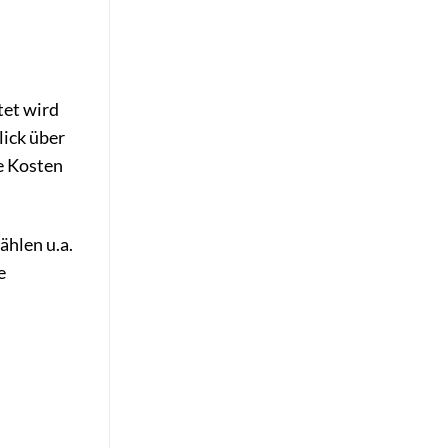
tet wird
lick über
e Kosten
hlen u.a.
e