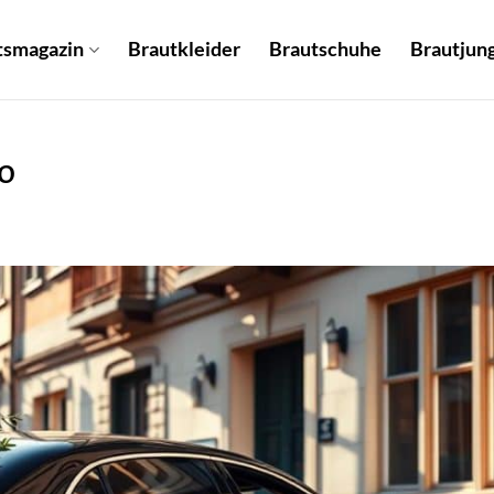
tsmagazin
Brautkleider
Brautschuhe
Brautjung
o