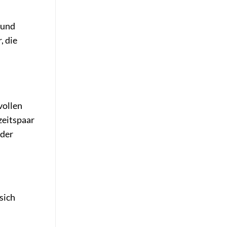
 und
, die
vollen
zeitspaar
 der
sich