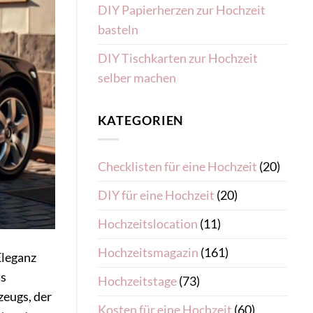
DIY Papierherzen zur Hochzeit
basteln
DIY Tischkarten zur Hochzeit
selber machen
KATEGORIEN
Checklisten für eine Hochzeit
(20)
DIY für eine Hochzeit
(20)
Hochzeitslocation
(11)
Hochzeitsmagazin
(161)
Eleganz
as
Hochzeitstage
(73)
zeugs, der
Kosten für eine Hochzeit
(60)