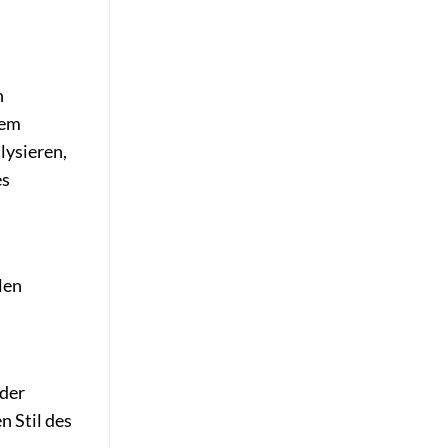
n
sem
lysieren,
es
len
 der
n Stil des