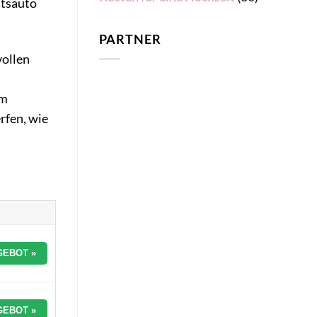
itsauto
PARTNER
vollen
m
em
rfen, wie
GEBOT »
GEBOT »