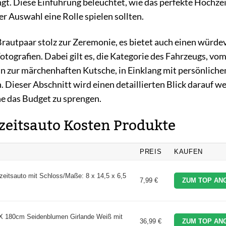
. Diese Einführung beleuchtet, wie das perfekte Hochze
r Auswahl eine Rolle spielen sollten.
 Brautpaar stolz zur Zeremonie, es bietet auch einen würde
ografien. Dabei gilt es, die Kategorie des Fahrzeugs, vo
hin zur märchenhaften Kutsche, in Einklang mit persönlich
 Dieser Abschnitt wird einen detaillierten Blick darauf we
e das Budget zu sprengen.
hzeitsauto Kosten Produkte
PREIS
KAUFEN
eitsauto mit Schloss/Maße: 8 x 14,5 x 6,5
7,99 €
ZUM TOP AN
X 180cm Seidenblumen Girlande Weiß mit
36,99 €
ZUM TOP AN